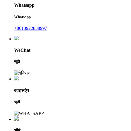
Whatsapp
Whatsapp
+8613922838997
WeChat
जूडी
व्हाट्सऐप
जूडी
शीर्ष