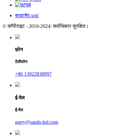
साइटमैप.xml
© कॉपीराइट - 2010-2024: सर्वाधिकार सुरक्षित।
फ़ोन
टेलीफोन
+86 13922838997
ई-मेल
ई-मेल
garry@sands-led.com